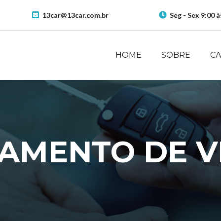
13car@13car.com.br
Seg - Sex 9:00 à
HOME
SOBRE
C
IAMENTO DE V