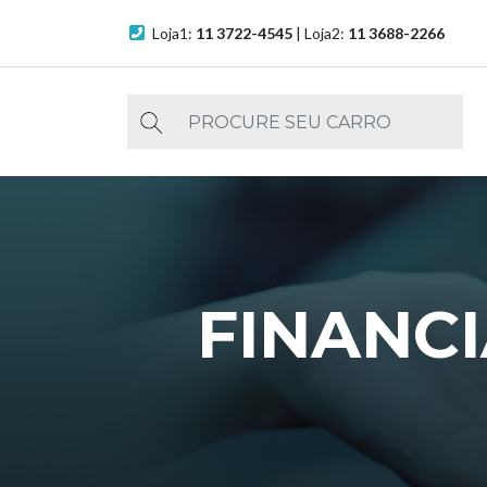
Loja1:
11 3722-4545
| Loja2:
11 3688-2266
FINANC