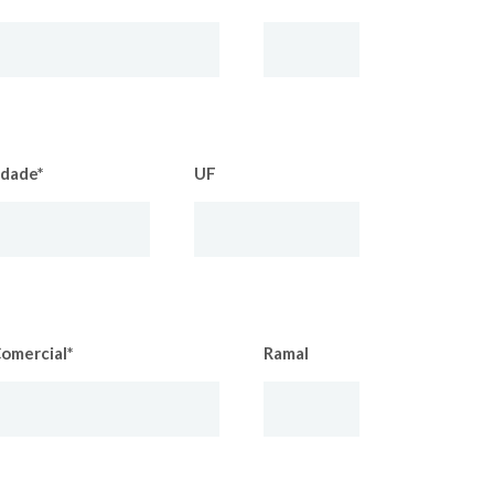
idade*
UF
omercial*
Ramal