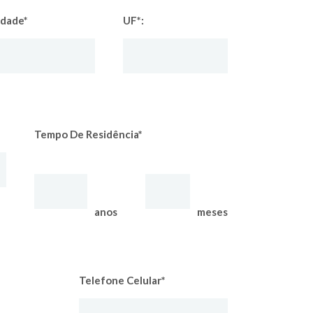
idade*
UF*:
Tempo De Residência*
anos
meses
Telefone Celular*